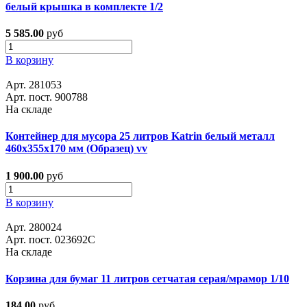
белый крышка в комплекте 1/2
5 585.00
руб
В корзину
Арт. 281053
Арт. пост. 900788
На складе
Контейнер для мусора 25 литров Katrin белый металл
460х355х170 мм (Образец) vv
1 900.00
руб
В корзину
Арт. 280024
Арт. пост. 023692С
На складе
Корзина для бумаг 11 литров сетчатая серая/мрамор 1/10
184.00
руб