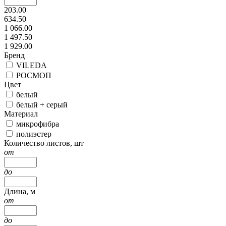
203.00
634.50
1 066.00
1 497.50
1 929.00
Бренд
VILEDA
РОСМОП
Цвет
белый
белый + серый
Материал
микрофибра
полиэстер
Количество листов, шт
от
до
Длина, м
от
до