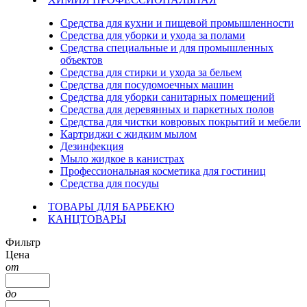
Средства для кухни и пищевой промышленности
Средства для уборки и ухода за полами
Средства специальные и для промышленных
объектов
Средства для стирки и ухода за бельем
Средства для посудомоечных машин
Средства для уборки санитарных помещений
Средства для деревянных и паркетных полов
Средства для чистки ковровых покрытий и мебели
Картриджи с жидким мылом
Дезинфекция
Мыло жидкое в канистрах
Профессиональная косметика для гостиниц
Средства для посуды
ТОВАРЫ ДЛЯ БАРБЕКЮ
КАНЦТОВАРЫ
Фильтр
Цена
от
до