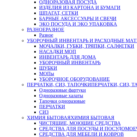
ОДНОРАЗОВАЯ ПОСУДА
ИЗДЕЛИЯ ИЗ КАРТОНА И БУМАГИ
ШПАГАТ, СЕТКИ
БАРНЫЕ АКСЕССУАРЫ И СВЕЧИ
ЭКО ПОСУДА И ЭКО УПАКОВКА
РАЗНОЕ
РАЗНОЕ
Разное
УБОРОЧНЫЙ ИНВЕНТАРЬ И РАСХОДНЫЕ МАТ
МОЧАЛКИ, ГУБКИ, ТРЯПКИ, САЛФЕТКИ
НАСАДКИ МОП
ИНВЕНТАРЬ ДЛЯ ДОМА
УБОРОЧНЫЙ ИНВЕНТАРЬ
ШУБКИ
МОПы
УБОРОЧНОЕ ОБОРУДОВАНИЕ
ПЕРЧАТКИ, СИЗ, ТАПОЧКИ
ПЕРЧАТКИ, СИЗ, 
Одноразовые фартуки
Одноразовые халаты
Тапочки одноразовые
ПЕРЧАТКИ
СИЗ
ХИМИЯ БЫТОВАЯ
ХИМИЯ БЫТОВАЯ
ЧИСТЯЩИЕ, МОЮЩИЕ СРЕДСТВА
СРЕДСТВА ДЛЯ ПОСУДЫ И ПОСУДОМО
СРЕДСТВА ДЛЯ МЕБЕЛИ И КОВРОВ