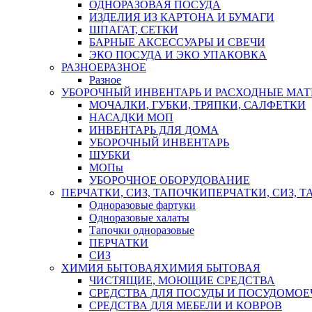
ОДНОРАЗОВАЯ ПОСУДА
ИЗДЕЛИЯ ИЗ КАРТОНА И БУМАГИ
ШПАГАТ, СЕТКИ
БАРНЫЕ АКСЕССУАРЫ И СВЕЧИ
ЭКО ПОСУДА И ЭКО УПАКОВКА
РАЗНОЕ
РАЗНОЕ
Разное
УБОРОЧНЫЙ ИНВЕНТАРЬ И РАСХОДНЫЕ МАТ
МОЧАЛКИ, ГУБКИ, ТРЯПКИ, САЛФЕТКИ
НАСАДКИ МОП
ИНВЕНТАРЬ ДЛЯ ДОМА
УБОРОЧНЫЙ ИНВЕНТАРЬ
ШУБКИ
МОПы
УБОРОЧНОЕ ОБОРУДОВАНИЕ
ПЕРЧАТКИ, СИЗ, ТАПОЧКИ
ПЕРЧАТКИ, СИЗ, 
Одноразовые фартуки
Одноразовые халаты
Тапочки одноразовые
ПЕРЧАТКИ
СИЗ
ХИМИЯ БЫТОВАЯ
ХИМИЯ БЫТОВАЯ
ЧИСТЯЩИЕ, МОЮЩИЕ СРЕДСТВА
СРЕДСТВА ДЛЯ ПОСУДЫ И ПОСУДОМО
СРЕДСТВА ДЛЯ МЕБЕЛИ И КОВРОВ