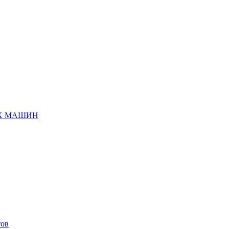
ЫХ МАШИН
тов