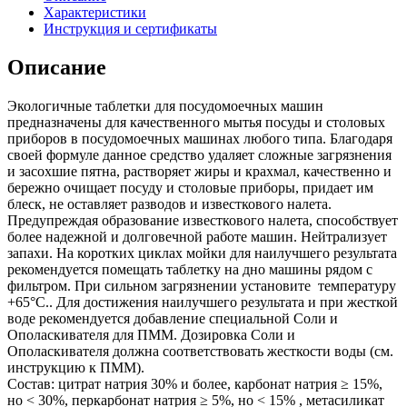
Характеристики
Инструкция и сертификаты
Описание
Экологичные таблетки для посудомоечных машин
предназначены для качественного мытья посуды и столовых
приборов в посудомоечных машинах любого типа. Благодаря
своей формуле данное средство удаляет сложные загрязнения
и засохшие пятна, растворяет жиры и крахмал, качественно и
бережно очищает посуду и столовые приборы, придает им
блеск, не оставляет разводов и известкового налета.
Предупреждая образование известкового налета, способствует
более надежной и долговечной работе машин. Нейтрализует
запахи. На коротких циклах мойки для наилучшего результата
рекомендуется помещать таблетку на дно машины рядом с
фильтром. При сильном загрязнении установите температуру
+65°С.. Для достижения наилучшего результата и при жесткой
воде рекомендуется добавление специальной Соли и
Ополаскивателя для ПММ. Дозировка Соли и
Ополаскивателя должна соответствовать жесткости воды (см.
инструкцию к ПММ).
Состав: цитрат натрия 30% и более, карбонат натрия ≥ 15%,
но < 30%, перкарбонат натрия ≥ 5%, но < 15% , метасиликат