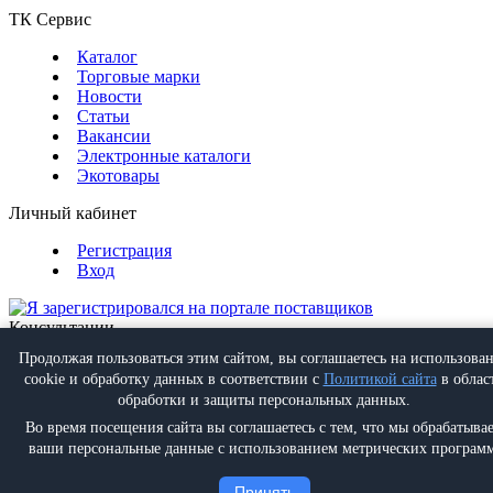
ТК Сервис
Каталог
Торговые марки
Новости
Статьи
Вакансии
Электронные каталоги
Экотовары
Личный кабинет
Регистрация
Вход
Консультации
Обратная связь
Продолжая пользоваться этим сайтом, вы соглашаетесь на использова
Позвонить
+7 (495) 988-07-08
cookie и обработку данных в соответствии с
Политикой сайта
в облас
Написать
info@proff-comfort.ru
обработки и защиты персональных данных.
Во время посещения сайта вы соглашаетесь с тем, что мы обрабатыва
ваши персональные данные с использованием метрических программ
Политика конфиденциальности
Принять