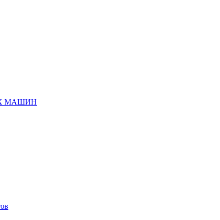
ЫХ МАШИН
тов