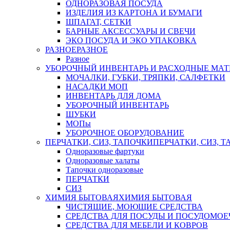
ОДНОРАЗОВАЯ ПОСУДА
ИЗДЕЛИЯ ИЗ КАРТОНА И БУМАГИ
ШПАГАТ, СЕТКИ
БАРНЫЕ АКСЕССУАРЫ И СВЕЧИ
ЭКО ПОСУДА И ЭКО УПАКОВКА
РАЗНОЕ
РАЗНОЕ
Разное
УБОРОЧНЫЙ ИНВЕНТАРЬ И РАСХОДНЫЕ МАТ
МОЧАЛКИ, ГУБКИ, ТРЯПКИ, САЛФЕТКИ
НАСАДКИ МОП
ИНВЕНТАРЬ ДЛЯ ДОМА
УБОРОЧНЫЙ ИНВЕНТАРЬ
ШУБКИ
МОПы
УБОРОЧНОЕ ОБОРУДОВАНИЕ
ПЕРЧАТКИ, СИЗ, ТАПОЧКИ
ПЕРЧАТКИ, СИЗ, 
Одноразовые фартуки
Одноразовые халаты
Тапочки одноразовые
ПЕРЧАТКИ
СИЗ
ХИМИЯ БЫТОВАЯ
ХИМИЯ БЫТОВАЯ
ЧИСТЯЩИЕ, МОЮЩИЕ СРЕДСТВА
СРЕДСТВА ДЛЯ ПОСУДЫ И ПОСУДОМО
СРЕДСТВА ДЛЯ МЕБЕЛИ И КОВРОВ