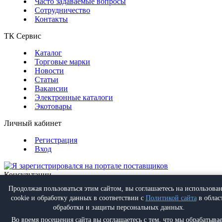
Часто задаваемые вопросы
Сотрудничество
Контакты
ТК Сервис
Каталог
Торговые марки
Новости
Статьи
Вакансии
Электронные каталоги
Экотовары
Личный кабинет
Регистрация
Вход
Консультации
Обратная связь
Продолжая пользоваться этим сайтом, вы соглашаетесь на использова
Позвонить
+7 (495) 988-07-08
cookie и обработку данных в соответствии с
Политикой сайта
в облас
Написать
info@proff-comfort.ru
обработки и защиты персональных данных.
Во время посещения сайта вы соглашаетесь с тем, что мы обрабатыва